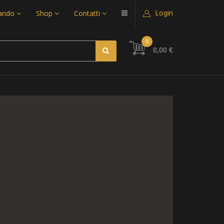
Login
uando
Shop
Contatti
0
0,00 €