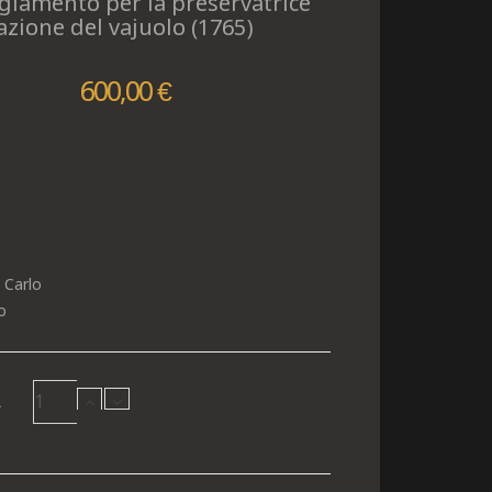
giamento per la preservatrice
azione del vajuolo (1765)
600,00 €
Carlo
o
à