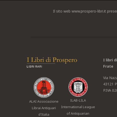
Il sito web www.prospero-libri.it prese
I libri 
Frate
Via Naz
43121 P
P.IVA 0
ILAB-LILA
ALAI Associazione
International League
Librai Antiquari
of Antiquarian
d’Italia