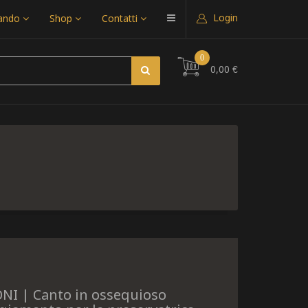
Login
uando
Shop
Contatti
0
0,00 €
NI | Canto in ossequioso