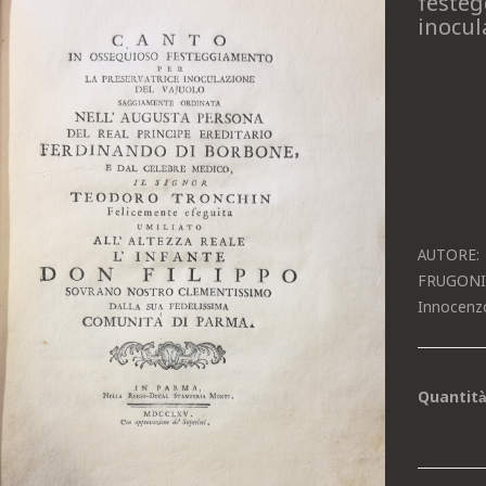
festeg
inocul
AUTORE:
FRUGONI 
Innocenz
Quantit