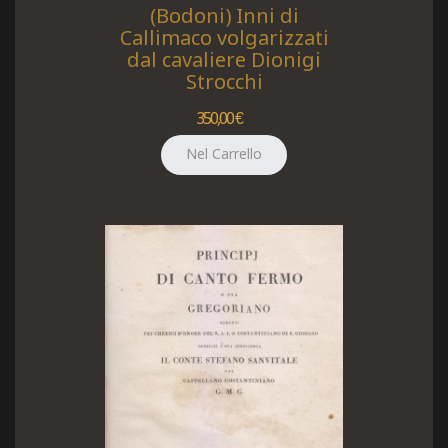
(Bodoni) Inni di
Callimaco volgarizzati
dal cavaliere Dionigi
Strocchi
350,00 €