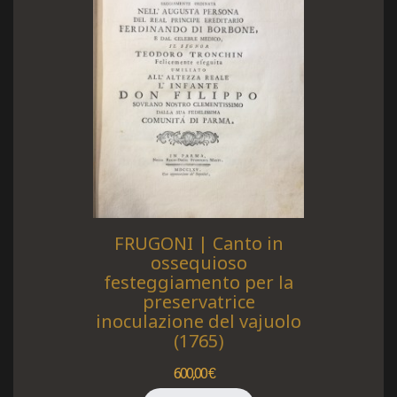
FRUGONI | Canto in
ossequioso
festeggiamento per la
preservatrice
inoculazione del vajuolo
(1765)
600,00 €